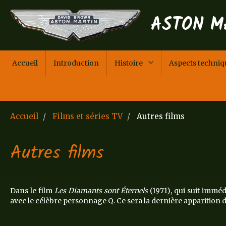
ASTON M
Accueil
Introduction
Histoire
Aspects techni
Accueil
Films et séries TV
Autres films
Autres films
Dans le film
Les Diamants sont Éternels
(1971), qui suit imm
avec le célèbre personnage Q. Ce sera la dernière apparition